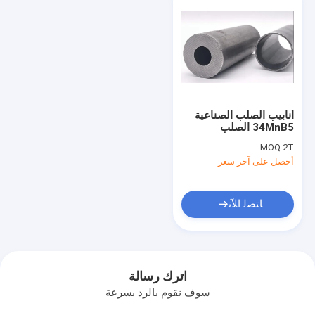
أنابيب الصلب الصناعية
34MnB5 الصلب
الكربوني
MOQ:
2T
أحصل على آخر سعر
ﺎﺘﺼﻟ ﺍﻶﻧ
اترك رسالة
سوف نقوم بالرد بسرعة