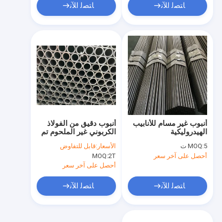
ﺎﺘﺼﻟ ﺍﻶﻧ
ﺎﺘﺼﻟ ﺍﻶﻧ
أنبوب غير مسام للأنابيب
أنبوب دقيق من الفولاذ
الهيدروليكية
الكربوني غير الملحوم تم
إنتاجه بتحكم صارم
5 ت
MOQ:
الأسعار:
قابل للتفاوض
للحفاظ على تفاوتات OD
أحصل على آخر سعر
2T
MOQ:
وID المتسقة للأداء
أحصل على آخر سعر
ﺎﺘﺼﻟ ﺍﻶﻧ
ﺎﺘﺼﻟ ﺍﻶﻧ