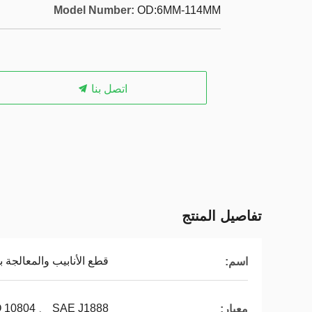
Model Number:
OD:6MM-114MM
اتصل بنا
تفاصيل المنتج
قطع الأنابيب والمعالجة 
اسم:
 10804 、 SAE J1888
معيار: