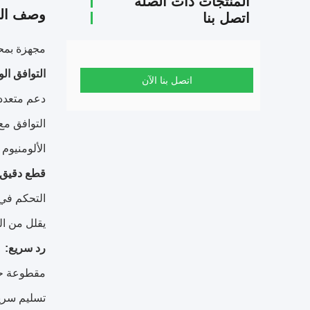
المنتجات ذات الصلة
وصف الم
اتصل بنا
مجهزة بمحط
التوافق ال
اتصل بنا الآن
دعم متعدد المواصفات: أ
التوافق مع 
الألومنيوم 
قطع دقيق:
التحكم في ط
يقلل من الن
رد سريع:
مقطوعة ح
تسليم سريع