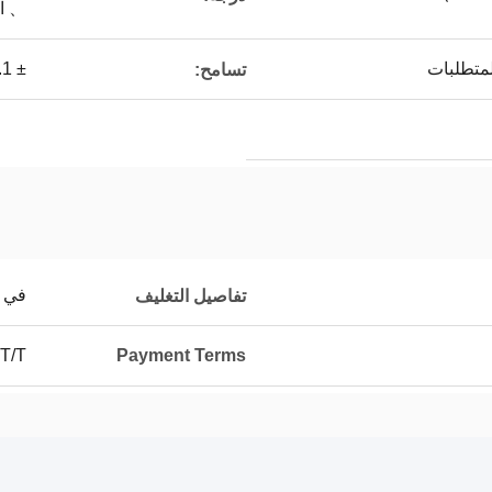
、 ال
± 0.1 ملم
تسامح:
في 
تفاصيل التغليف
 T/T
Payment Terms