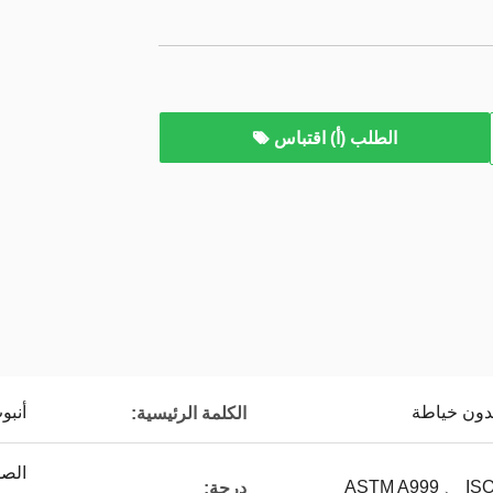
الطلب (أ) اقتباس
بدون خياطة
أنبو
الكلمة الرئيسية:
الصل
ASTM A999 、 ISO
درجة: