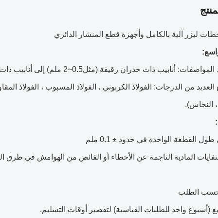
نتج
ات ليزر آلية بالكامل وأجهزة قطع المنشار الدائري
واسع:
نابيب ذات جدران رقيقة (مثل0.5~2 ملم) إلى أنابيب ذات جدران سميكة (على سبيل المثال 2~30 ملم).
العديد من الدرجات: الفولاذ الكربوني ، الفولاذ المسبوب ، الفولاذ المقا
، النحاس).
ول القطعة الواحدة في حدود ± 0.1 ملم
فايات المادية الناجمة عن الأخطاء أو الفائض من الهوامش في طرق القطع ا
سب الطلب
 (أسبوع واحد للطلبات القياسية) لتقصير أوقات التسليم.