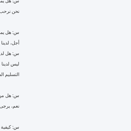
س: هل يمك
نحن نرحب ب
س: هل يمك
أجل، لدين
س: هل لديك أي ح
ليس لدينا 
التسليم ال
س: هل من 
نعم، يرجى إ
س: كيفية ت