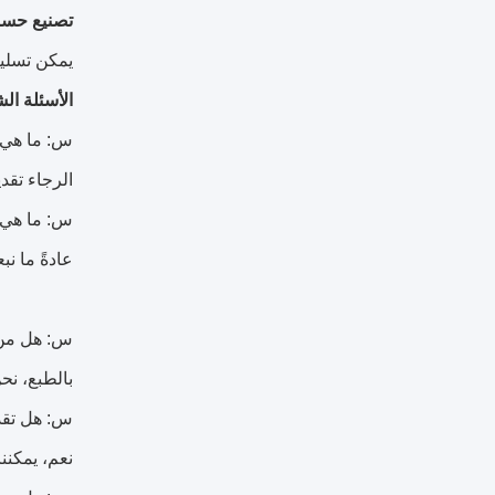
تصنيع حس
يمكن تسلي
الأسئلة الش
س: ما هي ا
الرجاء تقد
س: ما هي 
عادةً ما ن
س: هل من 
بالطبع، نح
س: هل تق
نعم، يمكنن