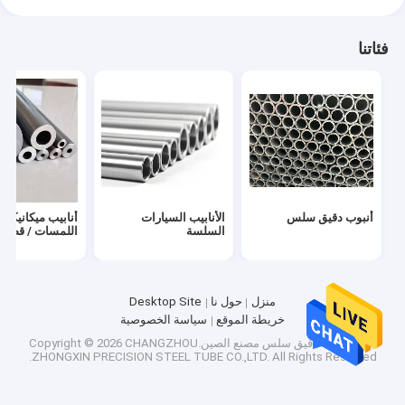
فئاتنا
أنبوب دقيق سلس
الأنابيب السيارات
أنابيب ميكانيكية 
السلسة
اللمسات / قضبا
منزل
حول نا
Desktop Site
خريطة الموقع
سياسة الخصوصية
جودة
أنبوب دقيق سلس
مصنع الصين.Copyright © 2026 CHANGZHOU
ZHONGXIN PRECISION STEEL TUBE CO.,LTD. All Rights Reserved.